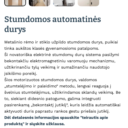
Stumdomos automatinės
durys
Metalinio rėmo ir stiklo užpildo stumdomos durys, puikiai
tinka aukštos klasės gyvenamosioms patalpoms.
Ši novatoriška elektrinė stumdomų durų sistema pasižymi
bekontakčiu elektromagnetiniu varomuoju mechanizmu,
užtikrinančiu tylų veikimą ir sumažinančiu naudotojo
įsikišimo poreikį.
Šios motorizuotos stumdomos durys, valdomos
„stumtelėjimo ir paleidimo“ metodu, lengvai reaguoja į
švelnius stumtelėjimus, užtikrindamos sklandų veikimą. Be
to, siekiant didesnio patogumo, galima integruoti
pasirenkamą „bekontaktį jutiklį“, kuris leidžia automatiškai
Dėl detalesnės informacijos spauskite "teirautis apie
produktą" ir siųskite užklausa.