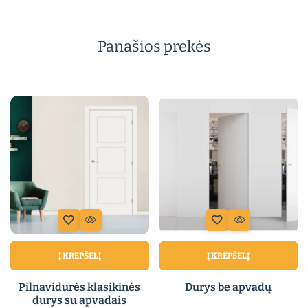
Panašios prekės
Į KREPŠELĮ
Į KREPŠELĮ
Pilnavidurės klasikinės
Durys be apvadų
durys su apvadais