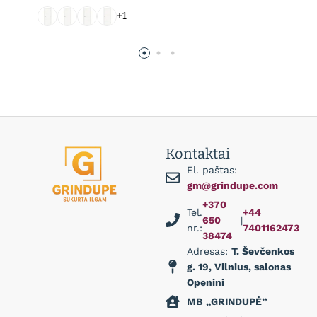
+1
Kontaktai
El. paštas:
gm@grindupe.com
+370
Tel.
+44
650
|
nr.:
7401162473
38474
Adresas:
T. Ševčenkos
g. 19, Vilnius, salonas
Openini
MB „GRINDUPĖ”