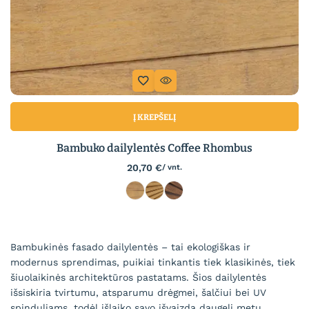
Į KREPŠELĮ
Bambuko dailylentės Coffee Rhombus
20,70
€
/ vnt.
Bambukinės fasado dailylentės – tai ekologiškas ir
modernus sprendimas, puikiai tinkantis tiek klasikinės, tiek
šiuolaikinės architektūros pastatams. Šios dailylentės
išsiskiria tvirtumu, atsparumu drėgmei, šalčiui bei UV
spinduliams, todėl išlaiko savo išvaizdą daugelį metų.