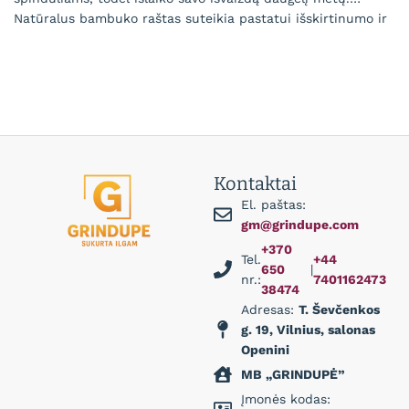
Natūralus bambuko raštas suteikia pastatui išskirtinumo ir
šilumos pojūtį, o montavimas yra paprastas ir greitas.
Rodyti Daugiau
Rinkdamiesi bambukines fasado dailylentes iš Grindupė,
gaunate ilgaamžį, lengvai prižiūrimą ir estetiškai patrauklų
fasado apdailos sprendimą.
Kontaktai
El. paštas:
gm@grindupe.com
+370
Tel.
+44
650
|
nr.:
7401162473
38474
Adresas:
T. Ševčenkos
g. 19, Vilnius, salonas
Openini
MB „GRINDUPĖ”
Įmonės kodas: