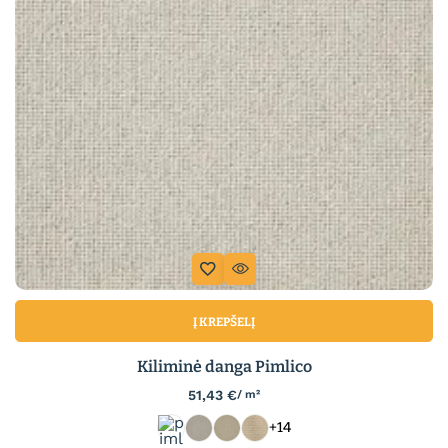
Į KREPŠELĮ
Kiliminė danga Pimlico
51,43
€
/ m²
+14