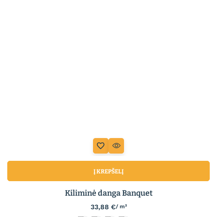
Į KREPŠELĮ
Kiliminė danga Banquet
33,88
€
/ m²