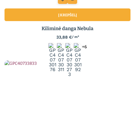
Į KREPŠELĮ
Kiliminė danga Nebula
33,88
€
/ m²
+6