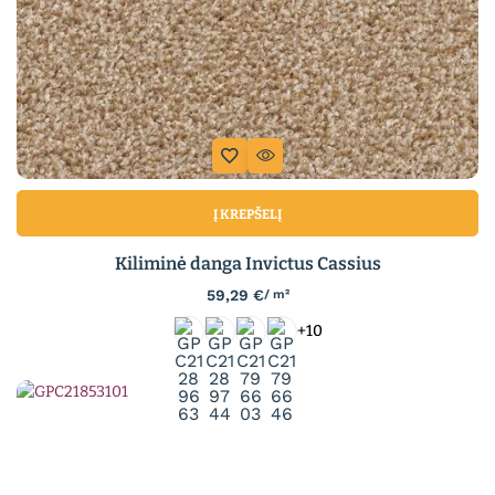
Į KREPŠELĮ
Kiliminė danga Invictus Cassius
59,29
€
/ m²
+10