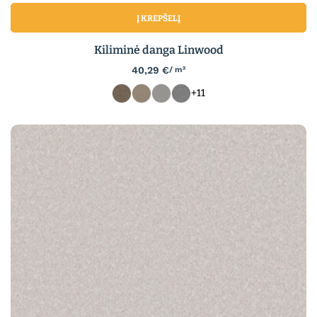
Į KREPŠELĮ
Kiliminė danga Linwood
40,29
€
/ m²
+11