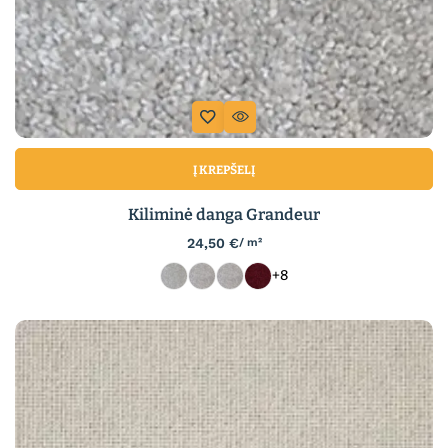
Į KREPŠELĮ
Kiliminė danga Grandeur
24,50
€
/ m²
+8