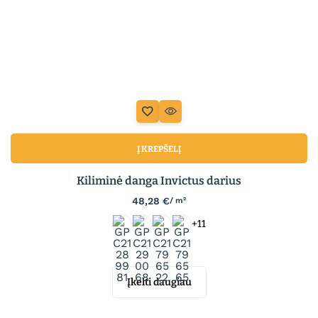
Į KREPŠELĮ
Kiliminė danga Invictus darius
48,28
€
/ m²
+11
Įkelti daugiau