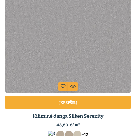
Į KREPŠELĮ
Kiliminė danga Silken Serenity
43,80
€
/ m²
+12