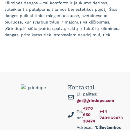
Kiliminės dangos – tai komforto ir jaukumo derinys,
suteikiantis patalpoms šilumos bei estetikos pojūtį. Šios
dangos puikiai tinka miegamuosiuose, svetainėse ar
biuruose, kur svarbus tylus ir malonus vaikščiojimas.
„Grindupė“ siūlo įvairių spalvų, raštų ir faktūrų kilimines
dangas, pritaikytas tiek intensyviam naudojimui, tiek
prabangiam interjerui. Aukštos kokybės medžiagos užtikrina
Rodyti Daugiau
ilgaamžiškumą, paprastą priežiūrą ir atsparumą dėvėjimuisi.
Pasirinkite kilimines dangas, kurios suteiks jūsų namams
jaukumo ir elegancijos.
Kontaktai
El. paštas:
gm@grindupe.com
+370
Tel.
+44
650
|
nr.:
7401162473
38474
Adresas:
T. Ševčenkos