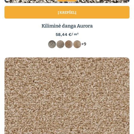
Į KREPŠELĮ
Kiliminė danga Aurora
58,44
€
/ m²
+9