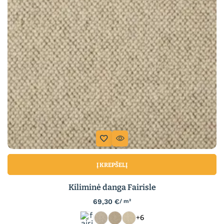
Į KREPŠELĮ
Kiliminė danga Fairisle
69,30
€
/ m²
+6