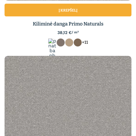
Į KREPŠELĮ
Kiliminė danga Primo Naturals
38,12
€
/ m²
+11