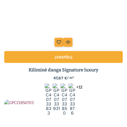
Į KREPŠELĮ
Kiliminė danga Signature luxury
47,67
€
/ m²
+12