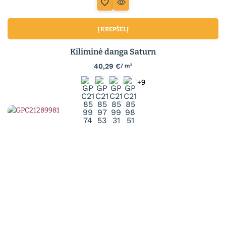
Į KREPŠELĮ
Kiliminė danga Saturn
40,29
€
/ m²
+9