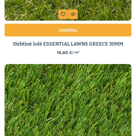
Į KREPŠELĮ
Dirbtinė žolė ESSENTIAL LAWNS GREECE 30MM
19,80
€
/ m²