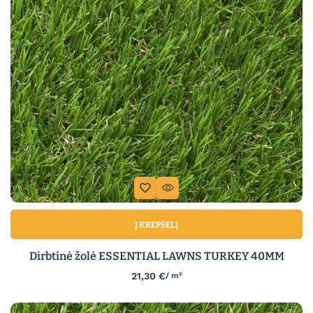
Į KREPŠELĮ
Dirbtinė žolė ESSENTIAL LAWNS TURKEY 40MM
21,30
€
/ m²