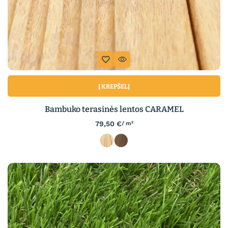
Į KREPŠELĮ
Bambuko terasinės lentos CARAMEL
79,50
€
/ m²