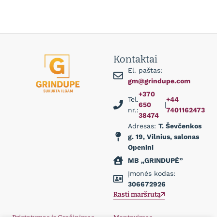
Kontaktai
El. paštas:
gm@grindupe.com
+370
Tel.
+44
650
|
nr.:
7401162473
38474
Adresas:
T. Ševčenkos
g. 19, Vilnius, salonas
Openini
MB „GRINDUPĖ”
Įmonės kodas:
306672926
Rasti maršrutą