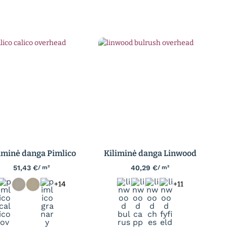
iminė danga Pimlico
Kiliminė danga Linwood
51,43
€
40,29
€
/ m²
/ m²
+14
+11