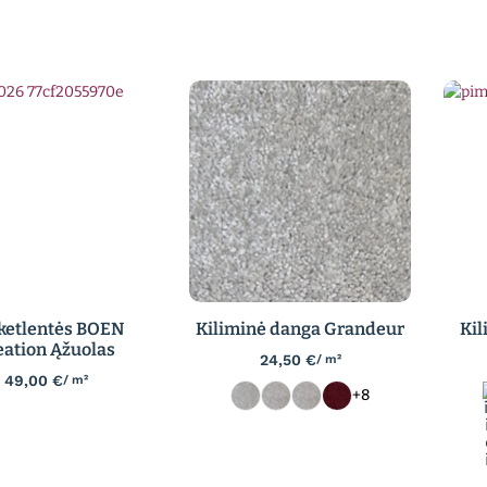
ketlentės BOEN
Kiliminė danga Grandeur
Kil
eation Ąžuolas
24,50
€
/ m²
49,00
€
/ m²
+8