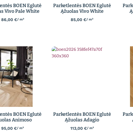
lentės BOEN Eglutė
Parketlentės BOEN Eglutė
Park
s Vivo Pale White
Ąžuolas Vivo White
Ą
86,00
€
85,00
€
/ m²
/ m²
lentės BOEN Eglutė
Parketlentės BOEN Eglutė
Park
uolas Animoso
Ąžuolas Adagio
95,00
€
113,00
€
/ m²
/ m²