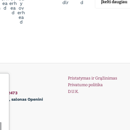
Įkelti daugiau
Pristatymas ir Grąžinimas
Privatumo politika
D.U.K.
01162473
lnius, salonas Openini