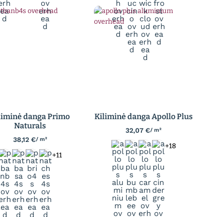
liminė danga Primo
Kiliminė danga Apollo Plus
Naturals
32,07
€
/ m²
38,12
€
/ m²
+18
+11