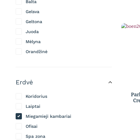
Balta
Lano
Gelsva
Lifestyle floors
Geltona
Melbourne
Juoda
Oregon Loop
Mėlyna
Own label
Orandžinė
Polyflor
Pilka
TLC
Raudona
Vicaima
Erdvė
Rausva
Ruda
Par
Koridorius
Cr
Rusva
Laiptai
Smėlio
Miegamieji kambariai
Tamsiai ruda
Ofisai
Violetinė
Spa zona