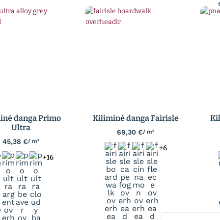
minė danga Primo
Kiliminė danga Fairisle
Ki
Ultra
69,30
€
/ m²
45,38
€
/ m²
+6
+16