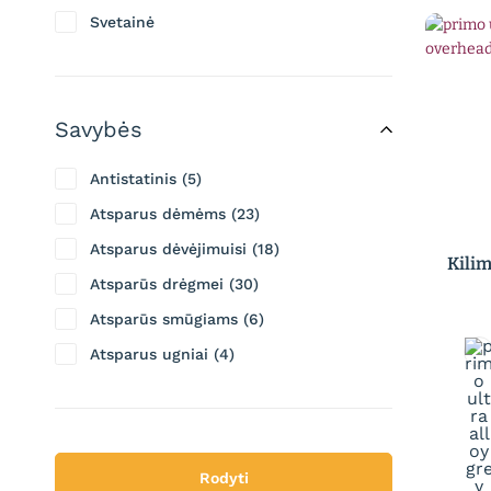
Žalia
Svetainė
Žalsva
Valgomasis
Virtuvė
Savybės
Vonios kambariai
Antistatinis
5
Atsparus dėmėms
23
Atsparus dėvėjimuisi
18
Kili
Atsparūs drėgmei
30
Atsparūs smūgiams
6
Atsparus ugniai
4
Aukštas stabilumas
1
Draugiškas aplinkai
1
Gali būti valomas balikliu
26
Rodyti