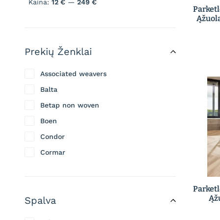
Kaina:
12 €
—
249 €
Parket
Ąžuola
Prekių Ženklai
Associated weavers
Balta
Betap non woven
Boen
Condor
Cormar
Envy
Every room
Parket
Ąž
Spalva
Floorart
Kronostep