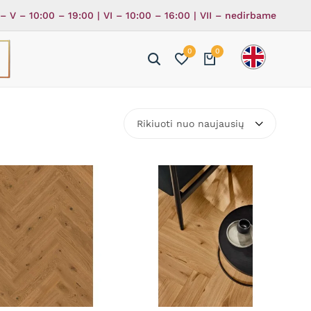
 – V – 10:00 – 19:00 | VI – 10:00 – 16:00 | VII – nedirbame
0
0
ė
ka
Rikiuoti nuo naujausių