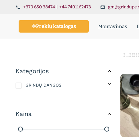
+370 650 38474
|
+44 7401162473
gm@grindupe.
Prekių katalogas
Montavimas
Kategorijos
GRINDŲ DANGOS
Kaina