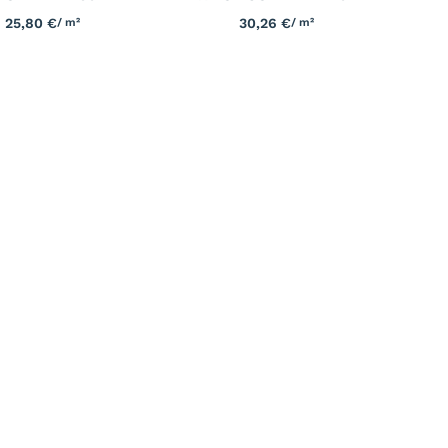
25,80
€
30,26
€
/ m²
/ m²