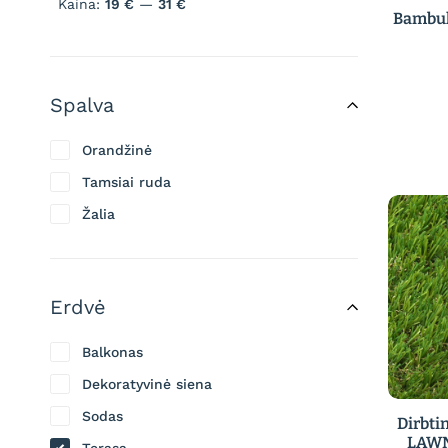
Kaina:
19 €
—
31 €
Bambuk
Spalva
Orandžinė
Tamsiai ruda
Žalia
Erdvė
Balkonas
Dekoratyvinė siena
Sodas
Dirbti
LAWN