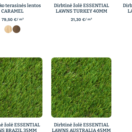
o terasinės lentos
Dirbtinė žolė ESSENTIAL
Dir
CARAMEL
LAWNS TURKEY 40MM
L
79,50
€
21,30
€
/ m²
/ m²
nė žolė ESSENTIAL
Dirbtinė žolė ESSENTIAL
S BRAZIL 35MM
LAWNS AUSTRALIA 45MM