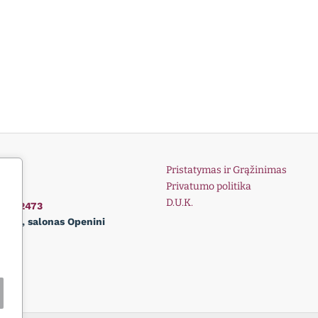
Pristatymas ir Grąžinimas
Privatumo politika
D.U.K.
01162473
lnius, salonas Openini