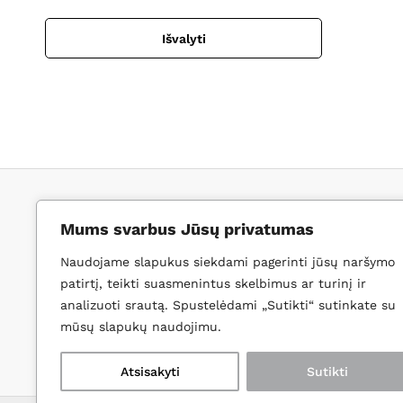
Išvalyti
Kontaktai
Mums svarbus Jūsų privatumas
El. paštas:
gm@grindupe.com
Tel. nr.:
+370 650 38474
|
+44 74
Naudojame slapukus siekdami pagerinti jūsų naršymo
Adresas:
T. Ševčenkos g. 19, Vi
patirtį, teikti suasmenintus skelbimus ar turinį ir
analizuoti srautą. Spustelėdami „Sutikti“ sutinkate su
MB „GRINDUPĖ”
mūsų slapukų naudojimu.
Įmonės kodas:
306672926
Rasti maršrutą
Atsisakyti
Sutikti