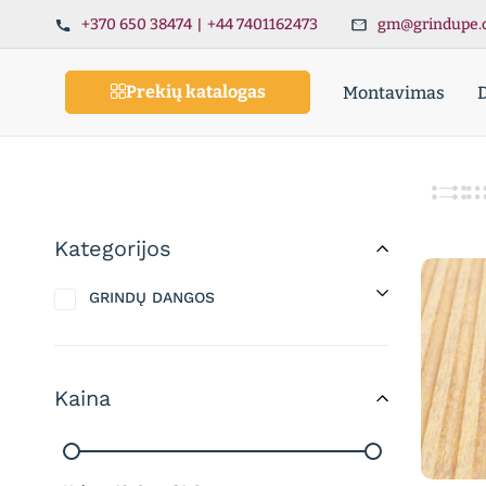
+370 650 38474
|
+44 7401162473
gm@grindupe.
Prekių katalogas
Montavimas
Kategorijos
GRINDŲ DANGOS
Kaina