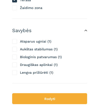
Terasa
Žaidimo zona
Savybės
Atsparus ugniai
1
Aukštas stabilumas
1
Biologinis patvarumas
1
Draugiškas aplinkai
1
Lengva prižiūrėti
1
Rodyti