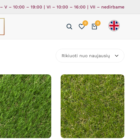
 – V – 10:00 – 19:00 | VI – 10:00 – 16:00 | VII – nedirbame
0
0
ė
ka
Rikiuoti nuo naujausių