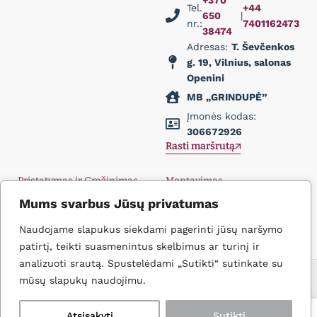
Tel.
+44
650
|
nr.:
7401162473
38474
Adresas:
T. Ševčenkos
g. 19, Vilnius, salonas
Openini
MB „GRINDUPĖ”
Įmonės kodas:
306672926
Rasti maršrutą
Pristatymas ir Grąžinimas
Montavimas
Privatumo politika
Didmena
Mums svarbus Jūsų privatumas
D.U.K.
Įkvėpimas
Kontaktai
Naudojame slapukus siekdami pagerinti jūsų naršymo
patirtį, teikti suasmenintus skelbimus ar turinį ir
analizuoti srautą. Spustelėdami „Sutikti“ sutinkate su
Icons create
© 2026 Grindupė. Visos Teisės Saugomos
mūsų slapukų naudojimu.
0
0
Atsisakyti
Sutikti