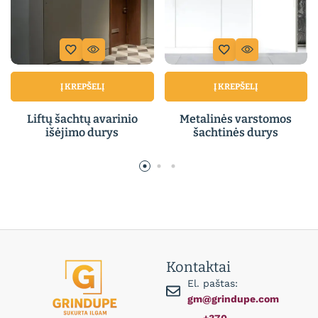
Į KREPŠELĮ
Į KREPŠELĮ
Liftų šachtų avarinio
Metalinės varstomos
išėjimo durys
šachtinės durys
Kontaktai
El. paštas:
gm@grindupe.com
+370