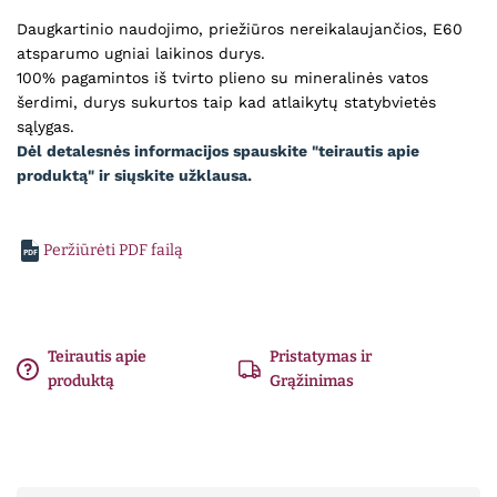
Daugkartinio naudojimo, priežiūros nereikalaujančios, E60
atsparumo ugniai laikinos durys.
100% pagamintos iš tvirto plieno su mineralinės vatos
šerdimi, durys sukurtos taip kad atlaikytų statybvietės
Dėl detalesnės informacijos spauskite "teirautis apie
produktą" ir siųskite užklausa.
Peržiūrėti PDF failą
PDF
Teirautis apie
Pristatymas ir
produktą
Grąžinimas