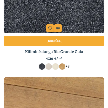
Į KREPŠELĮ
Kiliminė danga Rio Grande Gaia
47,19
€
/ m²
+8