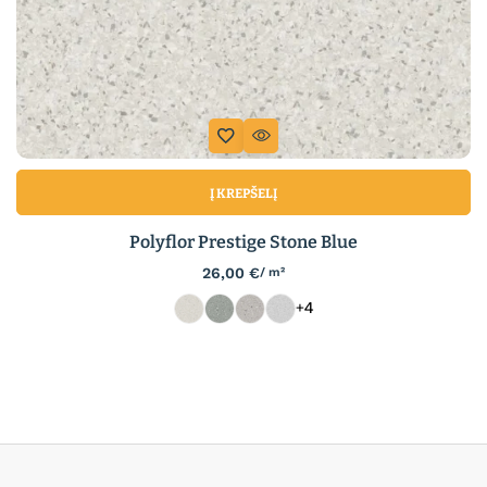
Į KREPŠELĮ
Polyflor Prestige Stone Blue
26,00
€
/ m²
+4