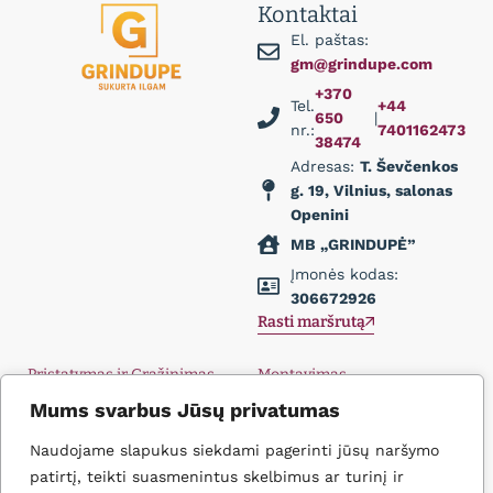
Kontaktai
El. paštas:
gm@grindupe.com
+370
Tel.
+44
650
|
nr.:
7401162473
38474
Adresas:
T. Ševčenkos
g. 19, Vilnius, salonas
Openini
MB „GRINDUPĖ”
Įmonės kodas:
306672926
Rasti maršrutą
Pristatymas ir Grąžinimas
Montavimas
Privatumo politika
Didmena
Mums svarbus Jūsų privatumas
D.U.K.
Įkvėpimas
Naudojame slapukus siekdami pagerinti jūsų naršymo
Kontaktai
patirtį, teikti suasmenintus skelbimus ar turinį ir