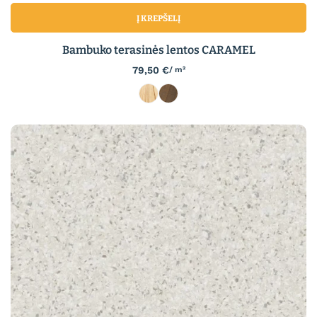
Į KREPŠELĮ
Bambuko terasinės lentos CARAMEL
79,50
€
/ m²