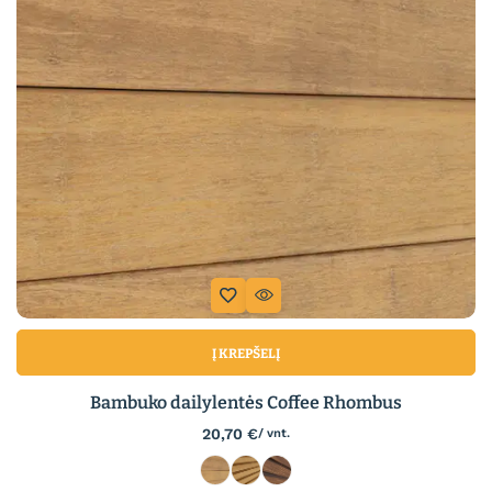
Į KREPŠELĮ
Bambuko dailylentės Coffee Rhombus
20,70
€
/ vnt.