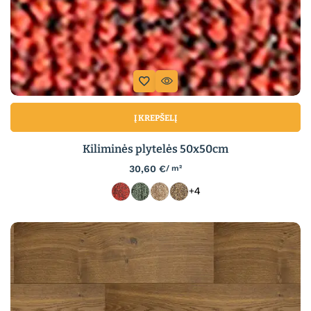
Į KREPŠELĮ
Kiliminės plytelės 50x50cm
30,60
€
/ m²
+4