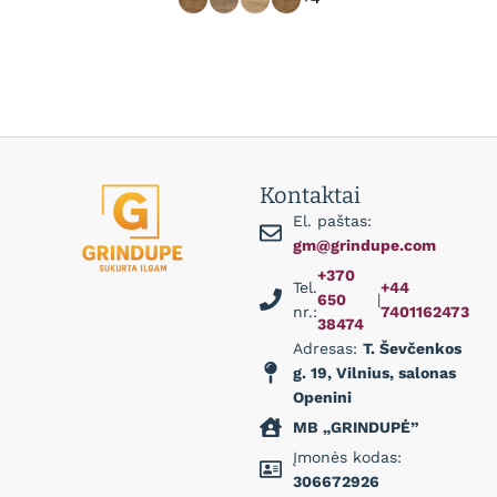
Kontaktai
El. paštas:
gm@grindupe.com
+370
Tel.
+44
650
|
nr.:
7401162473
38474
Adresas:
T. Ševčenkos
g. 19, Vilnius, salonas
Openini
MB „GRINDUPĖ”
Įmonės kodas:
306672926