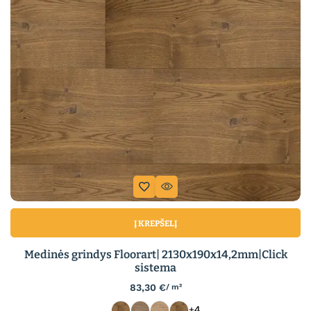
Į KREPŠELĮ
Medinės grindys Floorart| 2130x190x14,2mm|Click
sistema
83,30
€
/ m²
+4