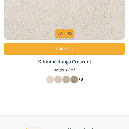
Į KREPŠELĮ
Kiliminė danga Crescent
49,12
€
/ m²
+8