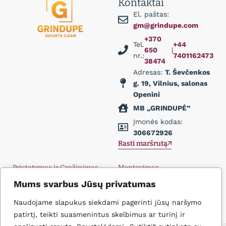
Kontaktai
El. paštas:
gm@grindupe.com
+370
Tel.
+44
650
|
nr.:
7401162473
38474
Adresas:
T. Ševčenkos
g. 19, Vilnius, salonas
Openini
MB „GRINDUPĖ”
Įmonės kodas:
306672926
Rasti maršrutą
Pristatymas ir Grąžinimas
Montavimas
Privatumo politika
Didmena
Mums svarbus Jūsų privatumas
D.U.K.
Įkvėpimas
Naudojame slapukus siekdami pagerinti jūsų naršymo
Kontaktai
patirtį, teikti suasmenintus skelbimus ar turinį ir