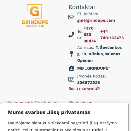
Kontaktai
El. paštas:
gm@grindupe.com
+370
Tel.
+44
650
|
nr.:
7401162473
38474
Adresas:
T. Ševčenkos
g. 19, Vilnius, salonas
Openini
MB „GRINDUPĖ”
Įmonės kodas:
306672926
Rasti maršrutą
Pristatymas ir Grąžinimas
Montavimas
Privatumo politika
Didmena
Mums svarbus Jūsų privatumas
D.U.K.
Įkvėpimas
Naudojame slapukus siekdami pagerinti jūsų naršymo
Kontaktai
patirtį, teikti suasmenintus skelbimus ar turinį ir