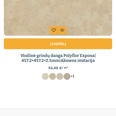
Į KREPŠELĮ
Vinilinė grindų danga Polyflor Expona|
457.2×457.2×2.5mm|Akmens imitacija
53,40
€
/ m²
+1