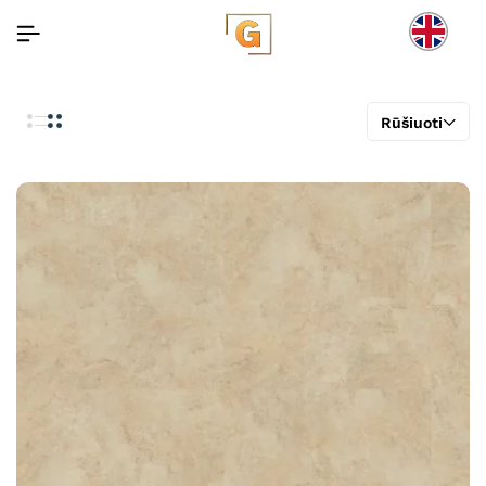
Rūšiuoti