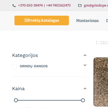
+370 650 38474
|
+44 7401162473
gm@grindupe.
Prekių katalogas
Montavimas
Kategorijos
GRINDŲ DANGOS
Kaina