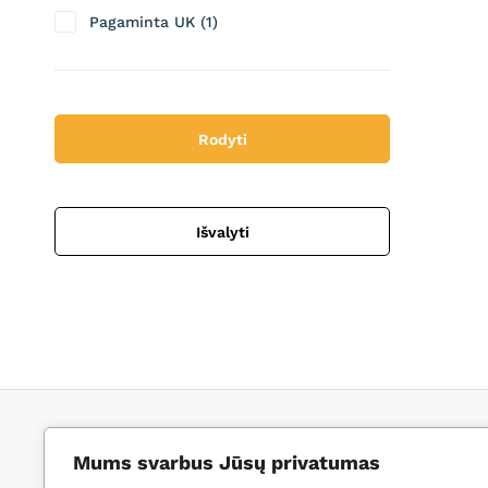
Pagaminta UK
1
Rodyti
Išvalyti
Kontaktai
Mums svarbus Jūsų privatumas
El. paštas:
gm@grindupe.com