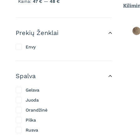
Kaina:
47 €
—
48 €
Kilimi
Prekių Ženklai
Envy
Spalva
Gelsva
Juoda
Orandžinė
Pilka
Rusva