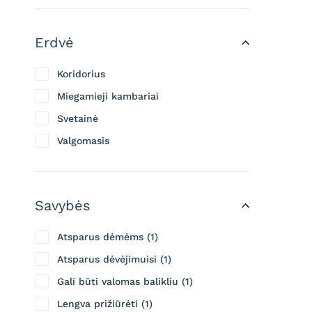
Erdvė
Koridorius
Miegamieji kambariai
Svetainė
Valgomasis
Savybės
Atsparus dėmėms
1
Atsparus dėvėjimuisi
1
Gali būti valomas balikliu
1
Lengva prižiūrėti
1