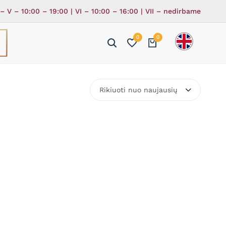
 – V – 10:00 – 19:00 | VI – 10:00 – 16:00 | VII – nedirbame
0
0
ė
ka
Rikiuoti nuo naujausių