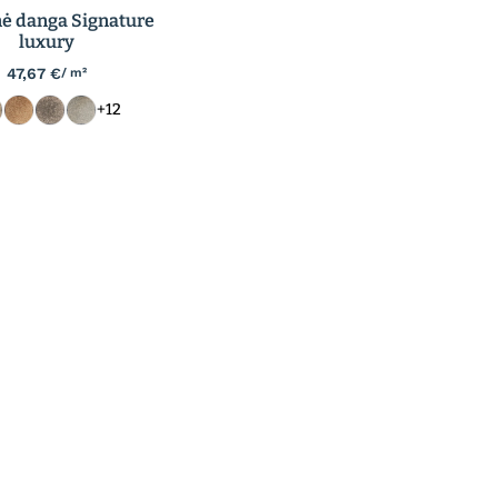
nė danga Signature
luxury
47,67
€
/ m²
+12