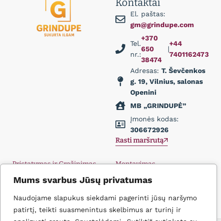
Kontaktai
El. paštas:
gm@grindupe.com
+370
Tel.
+44
650
|
nr.:
7401162473
38474
Adresas:
T. Ševčenkos
g. 19, Vilnius, salonas
Openini
MB „GRINDUPĖ”
Įmonės kodas:
306672926
Rasti maršrutą
Pristatymas ir Grąžinimas
Montavimas
Privatumo politika
Didmena
Mums svarbus Jūsų privatumas
D.U.K.
Įkvėpimas
Naudojame slapukus siekdami pagerinti jūsų naršymo
Kontaktai
patirtį, teikti suasmenintus skelbimus ar turinį ir