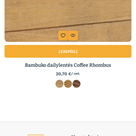
Į KREPŠELĮ
Bambuko dailylentės Coffee Rhombus
20,70
€
/ vnt.