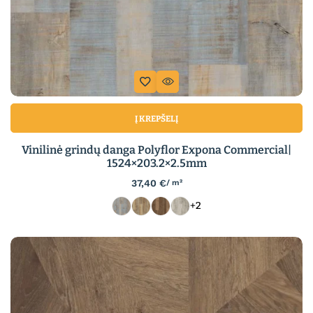
Į KREPŠELĮ
Vinilinė grindų danga Polyflor Expona Commercial|
1524×203.2×2.5mm
37,40
€
/ m²
+2