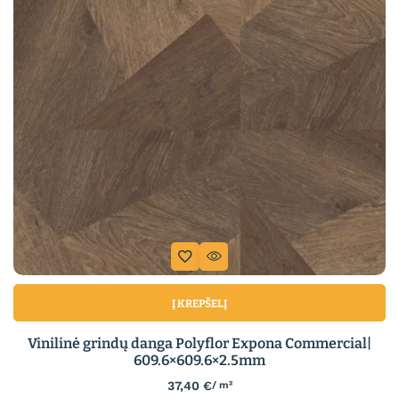
Į KREPŠELĮ
Vinilinė grindų danga Polyflor Expona Commercial|
609.6×609.6×2.5mm
37,40
€
/ m²