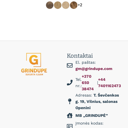
+2
Kontaktai
El. paštas:
gm@grindupe.com
+370
Tel.
+44
650
|
nr.:
7401162473
38474
Adresas:
T. Ševčenkos
g. 19, Vilnius, salonas
Openini
MB „GRINDUPĖ”
Įmonės kodas: