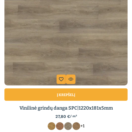
Į KREPŠELĮ
Vinilinė grindų danga SPC|1220x181x5mm
27,80
€
/ m²
+1