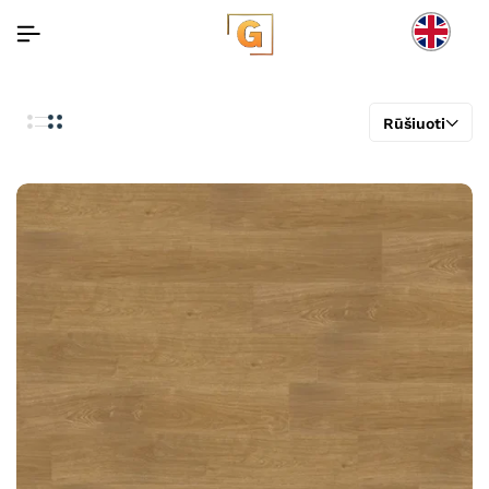
Rūšiuoti