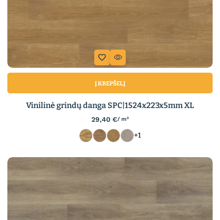
Į KREPŠELĮ
Vinilinė grindų danga SPC|1524x223x5mm XL
29,40
€
/ m²
+1