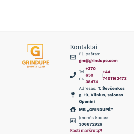
Kontaktai
El. paštas:
gm@grindupe.com
+370
Tel.
+44
650
|
nr.:
7401162473
38474
Adresas:
T. Ševčenkos
g. 19, Vilnius, salonas
Openini
MB „GRINDUPĖ”
Įmonės kodas:
306672926
Rasti maršrutą