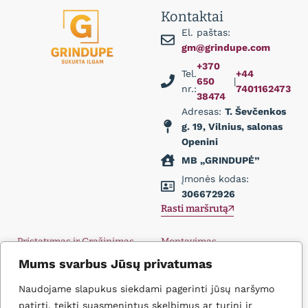
Kontaktai
El. paštas:
gm@grindupe.com
+370
Tel.
+44
650
|
nr.:
7401162473
38474
Adresas:
T. Ševčenkos
g. 19, Vilnius, salonas
Openini
MB „GRINDUPĖ”
Įmonės kodas:
306672926
Rasti maršrutą
Pristatymas ir Grąžinimas
Montavimas
Privatumo politika
Didmena
Mums svarbus Jūsų privatumas
D.U.K.
Įkvėpimas
Naudojame slapukus siekdami pagerinti jūsų naršymo
Kontaktai
patirtį, teikti suasmenintus skelbimus ar turinį ir