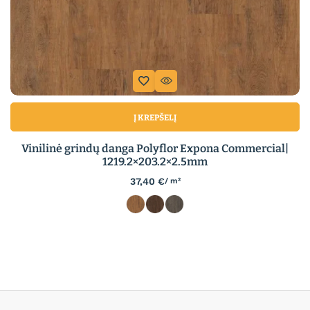
Į KREPŠELĮ
Vinilinė grindų danga Polyflor Expona Commercial|
1219.2×203.2×2.5mm
37,40
€
/ m²