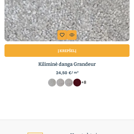
Į KREPŠELĮ
Kiliminė danga Grandeur
24,50
€
/ m²
+8