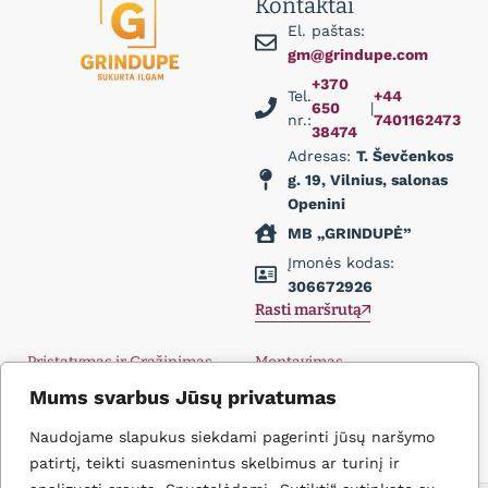
Kontaktai
El. paštas:
gm@grindupe.com
+370
Tel.
+44
650
|
nr.:
7401162473
38474
Adresas:
T. Ševčenkos
g. 19, Vilnius, salonas
Openini
MB „GRINDUPĖ”
Įmonės kodas:
306672926
Rasti maršrutą
Pristatymas ir Grąžinimas
Montavimas
Privatumo politika
Didmena
Mums svarbus Jūsų privatumas
D.U.K.
Įkvėpimas
Naudojame slapukus siekdami pagerinti jūsų naršymo
Kontaktai
patirtį, teikti suasmenintus skelbimus ar turinį ir