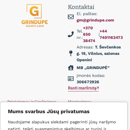
Kontaktai
El. paštas:
gm@grindupe.com
+370
Tel.
+44
650
|
nr.:
7401162473
38474
Adresas:
T. Ševčenkos
g. 19, Vilnius, salonas
Openini
MB „GRINDUPĖ”
Įmonės kodas:
306672926
Rasti maršrutą
Pristatymas ir Grąžinimas
Montavimas
Privatumo politika
Didmena
Mums svarbus Jūsų privatumas
D.U.K.
Įkvėpimas
Naudojame slapukus siekdami pagerinti jūsų naršymo
Kontaktai
patirtį, teikti suasmenintus skelbimus ar turinį ir