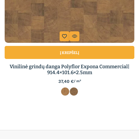
Į KREPŠELĮ
Vinilinė grindų danga Polyflor Expona Commercial|
914.4×101.6×2.5mm
37,40
€
/ m²