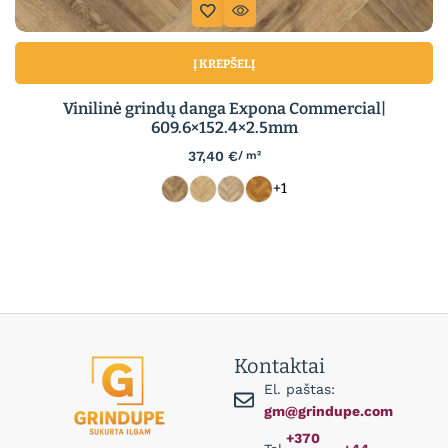
Į KREPŠELĮ
Vinilinė grindų danga Expona Commercial|
609.6×152.4×2.5mm
37,40
€
/ m²
+1
Kontaktai
El. paštas:
gm@grindupe.com
+370