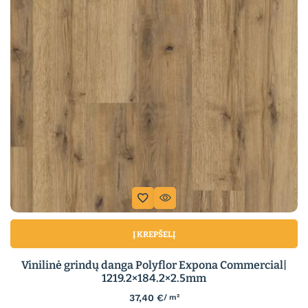
Į KREPŠELĮ
Vinilinė grindų danga Polyflor Expona Commercial|
1219.2×184.2×2.5mm
37,40
€
/ m²