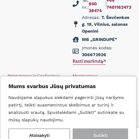
Tel.
+44
650
|
nr.:
7401162473
38474
Adresas:
T. Ševčenkos
g. 19, Vilnius, salonas
Openini
MB „GRINDUPĖ”
Įmonės kodas:
306672926
Rasti maršrutą
Pristatymas ir Grąžinimas
Montavimas
Privatumo politika
Didmena
Mums svarbus Jūsų privatumas
D.U.K.
Įkvėpimas
Naudojame slapukus siekdami pagerinti jūsų naršymo
Kontaktai
patirtį, teikti suasmenintus skelbimus ar turinį ir
analizuoti srautą. Spustelėdami „Sutikti“ sutinkate su
Filtruoti
Icons create
© 2026 Grindupė. Visos Teisės Saugomos
mūsų slapukų naudojimu.
0
0
Atsisakyti
Sutikti