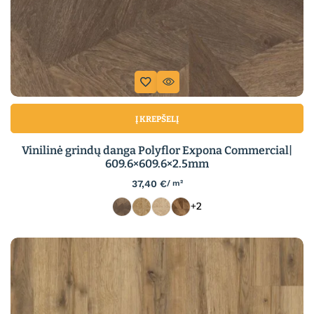
Į KREPŠELĮ
Vinilinė grindų danga Polyflor Expona Commercial|
609.6×609.6×2.5mm
37,40
€
/ m²
+2