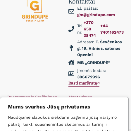
Kontaktai
El. paštas:
gm@grindupe.com
+370
Tel.
+44
650
|
nr.:
7401162473
38474
Adresas:
T. Ševčenkos
g. 19, Vilnius, salonas
Openini
MB „GRINDUPĖ”
Įmonės kodas:
306672926
Rasti maršrutą
Pristatymas ir Grąžinimas
Montavimas
Privatumo politika
Didmena
Mums svarbus Jūsų privatumas
D.U.K.
Įkvėpimas
Naudojame slapukus siekdami pagerinti jūsų naršymo
Kontaktai
patirtį, teikti suasmenintus skelbimus ar turinį ir