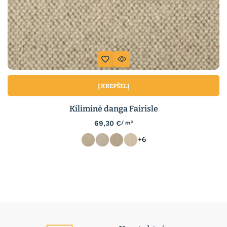
Į KREPŠELĮ
Kiliminė danga Fairisle
69,30
€
/ m²
+6