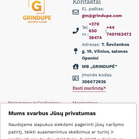
Kontaktai
El. paštas:
gm@grindupe.com
+370
Tel.
+44
650
|
nr.:
7401162473
38474
Adresas:
T. Ševčenkos
g. 19, Vilnius, salonas
Openini
MB „GRINDUPĖ”
Įmonės kodas:
306672926
Rasti maršrutą
Pristatymas ir Grąžinimas
Montavimas
Privatumo politika
Didmena
Mums svarbus Jūsų privatumas
D.U.K.
Įkvėpimas
Naudojame slapukus siekdami pagerinti jūsų naršymo
Kontaktai
patirtį, teikti suasmenintus skelbimus ar turinį ir