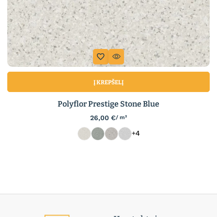
Į KREPŠELĮ
Polyflor Prestige Stone Blue
26,00
€
/ m²
+4