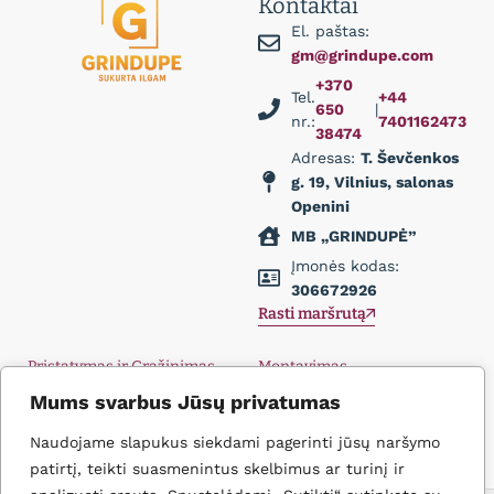
Kontaktai
El. paštas:
gm@grindupe.com
+370
Tel.
+44
650
|
nr.:
7401162473
38474
Adresas:
T. Ševčenkos
g. 19, Vilnius, salonas
Openini
MB „GRINDUPĖ”
Įmonės kodas:
306672926
Rasti maršrutą
Pristatymas ir Grąžinimas
Montavimas
Privatumo politika
Didmena
Mums svarbus Jūsų privatumas
D.U.K.
Įkvėpimas
Naudojame slapukus siekdami pagerinti jūsų naršymo
Kontaktai
patirtį, teikti suasmenintus skelbimus ar turinį ir