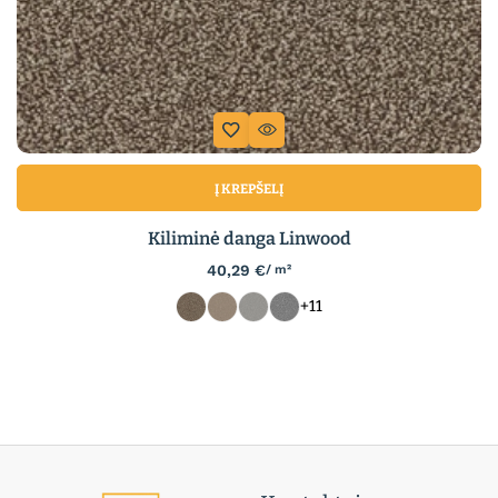
Į KREPŠELĮ
Kiliminė danga Linwood
40,29
€
/ m²
+11