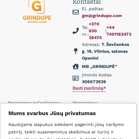
Kontaktai
El. paštas:
gm@grindupe.com
+370
Tel.
+44
650
|
nr.:
7401162473
38474
Adresas:
T. Ševčenkos
g. 19, Vilnius, salonas
Openini
MB „GRINDUPĖ”
Įmonės kodas:
306672926
Rasti maršrutą
Pristatymas ir Grąžinimas
Montavimas
Privatumo politika
Didmena
Mums svarbus Jūsų privatumas
D.U.K.
Įkvėpimas
Naudojame slapukus siekdami pagerinti jūsų naršymo
Kontaktai
patirtį, teikti suasmenintus skelbimus ar turinį ir