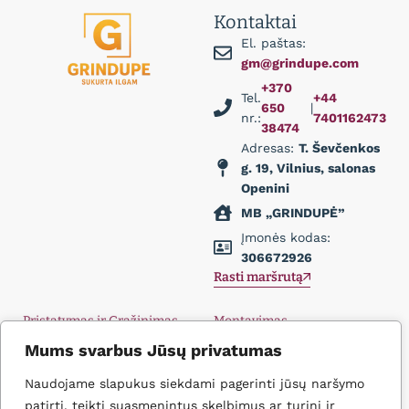
Kontaktai
El. paštas:
gm@grindupe.com
+370
Tel.
+44
650
|
nr.:
7401162473
38474
Adresas:
T. Ševčenkos
g. 19, Vilnius, salonas
Openini
MB „GRINDUPĖ”
Įmonės kodas:
306672926
Rasti maršrutą
Pristatymas ir Grąžinimas
Montavimas
Privatumo politika
Didmena
Mums svarbus Jūsų privatumas
D.U.K.
Įkvėpimas
Naudojame slapukus siekdami pagerinti jūsų naršymo
Kontaktai
patirtį, teikti suasmenintus skelbimus ar turinį ir