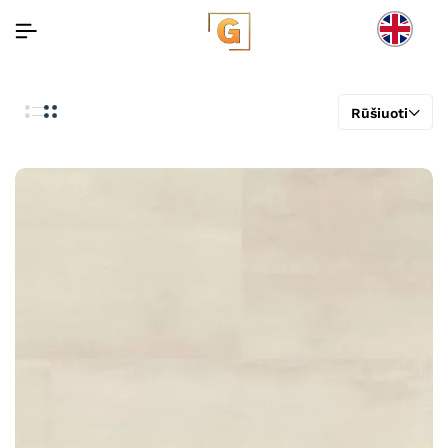
Rūšiuoti