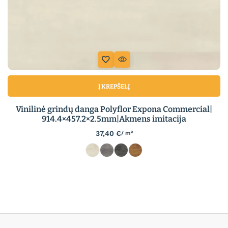
Į KREPŠELĮ
Vinilinė grindų danga Polyflor Expona Commercial|
914.4×457.2×2.5mm|Akmens imitacija
37,40
€
/ m²