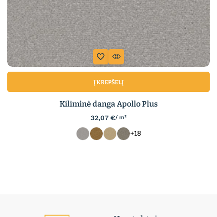
Į KREPŠELĮ
Kiliminė danga Apollo Plus
32,07
€
/ m²
+18