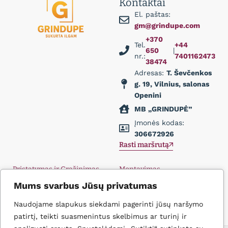
Kontaktai
El. paštas:
gm@grindupe.com
+370
Tel.
+44
650
|
nr.:
7401162473
38474
Adresas:
T. Ševčenkos
g. 19, Vilnius, salonas
Openini
MB „GRINDUPĖ”
Įmonės kodas:
306672926
Rasti maršrutą
Pristatymas ir Grąžinimas
Montavimas
Privatumo politika
Didmena
Mums svarbus Jūsų privatumas
D.U.K.
Įkvėpimas
Naudojame slapukus siekdami pagerinti jūsų naršymo
Kontaktai
patirtį, teikti suasmenintus skelbimus ar turinį ir