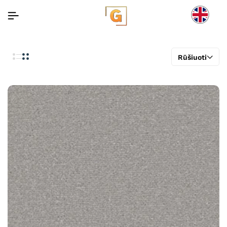
Rūšiuoti