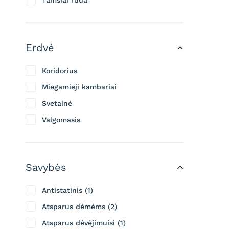
Tamsiai ruda
Erdvė
Koridorius
Miegamieji kambariai
Svetainė
Valgomasis
Savybės
Antistatinis
1
Atsparus dėmėms
2
Atsparus dėvėjimuisi
1