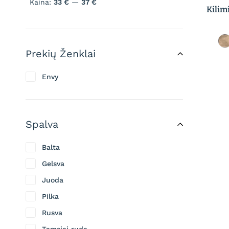
Kaina:
33 €
—
37 €
Kilim
Prekių Ženklai
Envy
Spalva
Balta
Gelsva
Juoda
Pilka
Rusva