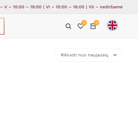
 – V – 10:00 – 19:00 | VI – 10:00 – 16:00 | VII – nedirbame
0
0
ė
ka
Rikiuoti nuo naujausių