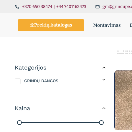
+370 650 38474
|
+44 7401162473
gm@grindupe.
Prekių katalogas
Montavimas
Kategorijos
GRINDŲ DANGOS
Kaina