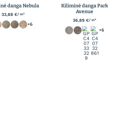
inė danga Nebula
Kiliminė danga Park
Avenue
33,88
€
/ m²
36,89
€
/ m²
+6
+6