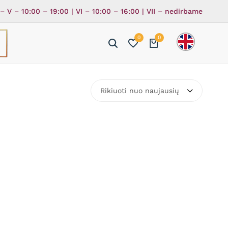
 – V – 10:00 – 19:00 | VI – 10:00 – 16:00 | VII – nedirbame
0
0
ė
ka
Rikiuoti nuo naujausių