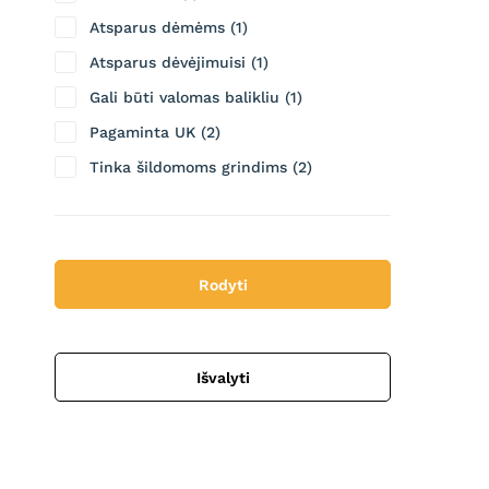
Atsparus dėmėms
1
Atsparus dėvėjimuisi
1
Gali būti valomas balikliu
1
Pagaminta UK
2
Tinka šildomoms grindims
2
Rodyti
Išvalyti