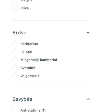
Mėlyna
Pilka
Ruda
Rusva
Erdvė
Violetinė
Koridorius
Laiptai
Miegamieji kambariai
Svetainė
Valgomasis
Savybės
Antistatinis
1