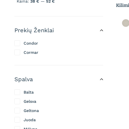
Kaina:
38 €
—
52 €
Kilim
Prekių Ženklai
Condor
Cormar
Spalva
Balta
Gelsva
Geltona
Juoda