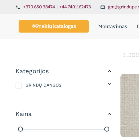
+370 650 38474
|
+44 7401162473
gm@grindupe.
Prekių katalogas
Montavimas
Kategorijos
GRINDŲ DANGOS
Kaina