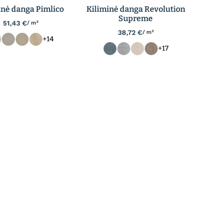
inė danga Pimlico
Kiliminė danga Revolution
Supreme
51,43
€
/ m²
38,72
€
/ m²
+14
+17