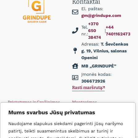
Kontaktai
El. paštas:
gm@grindupe.com
+370
Tel.
+44
650
|
nr.:
7401162473
38474
Adresas:
T. Ševčenkos
g. 19, Vilnius, salonas
Openini
MB „GRINDUPĖ”
Įmonės kodas:
306672926
Rasti maršrutą
Pristatymas ir Grąžinimas
Montavimas
Privatumo politika
Didmena
Mums svarbus Jūsų privatumas
D.U.K.
Įkvėpimas
Naudojame slapukus siekdami pagerinti jūsų naršymo
Kontaktai
patirtį, teikti suasmenintus skelbimus ar turinį ir