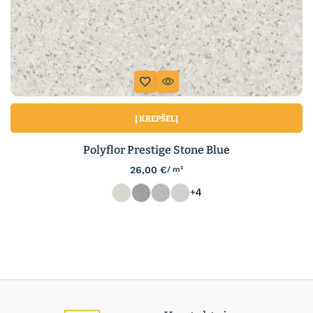
Į KREPŠELĮ
Polyflor Prestige Stone Blue
26,00
€
/ m²
+4