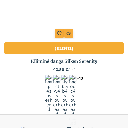
Į KREPŠELĮ
Kiliminė danga Silken Serenity
43,80
€
/ m²
+12