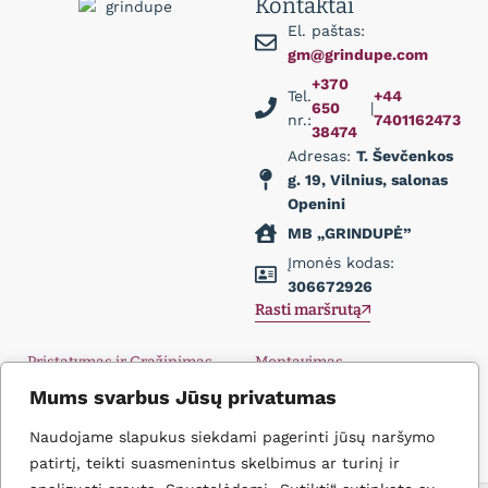
Kontaktai
El. paštas:
gm@grindupe.com
+370
Tel.
+44
650
|
nr.:
7401162473
38474
Adresas:
T. Ševčenkos
g. 19, Vilnius, salonas
Openini
MB „GRINDUPĖ”
Įmonės kodas:
306672926
Rasti maršrutą
Pristatymas ir Grąžinimas
Montavimas
Privatumo politika
Didmena
Mums svarbus Jūsų privatumas
D.U.K.
Įkvėpimas
Naudojame slapukus siekdami pagerinti jūsų naršymo
Kontaktai
patirtį, teikti suasmenintus skelbimus ar turinį ir