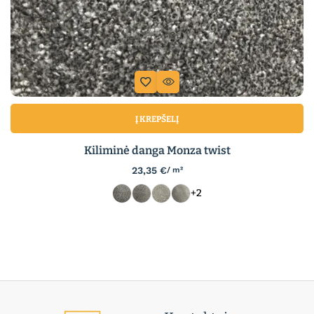
Į KREPŠELĮ
Kiliminė danga Monza twist
23,35
€
/ m²
+2