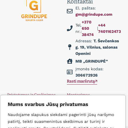
Kontaktai
El. paštas:
gm@grindupe.com
+370
Tel.
+44
650
|
nr.:
7401162473
38474
Adresas:
T. Ševčenkos
g. 19, Vilnius, salonas
Openini
MB „GRINDUPĖ”
Įmonės kodas:
306672926
Rasti maršrutą
Pristatymas ir Grąžinimas
Montavimas
Privatumo politika
Didmena
Mums svarbus Jūsų privatumas
D.U.K.
Įkvėpimas
Naudojame slapukus siekdami pagerinti jūsų naršymo
Kontaktai
patirtį, teikti suasmenintus skelbimus ar turinį ir