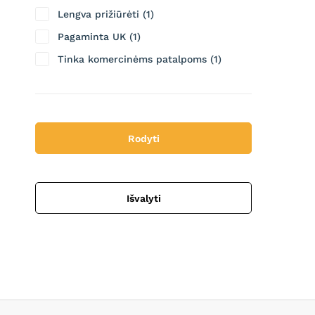
Lengva prižiūrėti
1
Pagaminta UK
1
Tinka komercinėms patalpoms
1
Tinka šildomoms grindims
1
Rodyti
Išvalyti