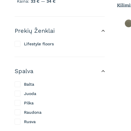
Kaina:
33 €
—
34 €
Kilim
Prekių Ženklai
Lifestyle floors
Spalva
Balta
Juoda
Pilka
Raudona
Rusva