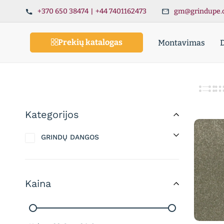
+370 650 38474
|
+44 7401162473
gm@grindupe.
Prekių katalogas
Montavimas
Kategorijos
GRINDŲ DANGOS
Kaina