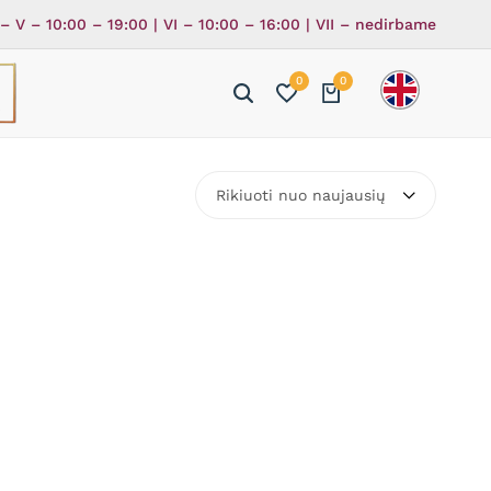
 – V – 10:00 – 19:00 | VI – 10:00 – 16:00 | VII – nedirbame
0
0
ė
ka
Rikiuoti nuo naujausių