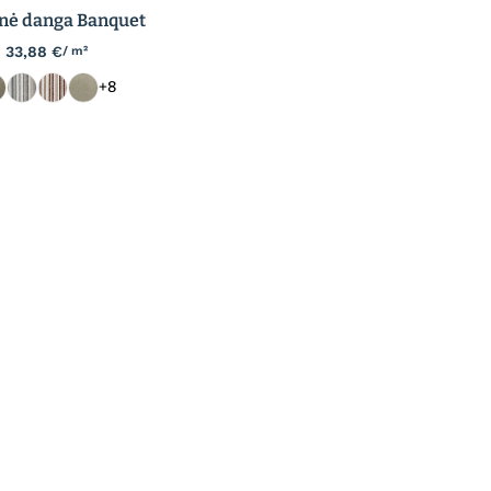
inė danga Banquet
33,88
€
/ m²
+8