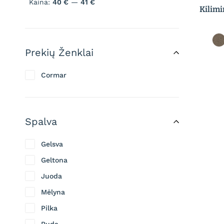
Kaina:
40 €
—
41 €
Kilim
Prekių Ženklai
Cormar
Spalva
Gelsva
Geltona
Juoda
Mėlyna
Pilka