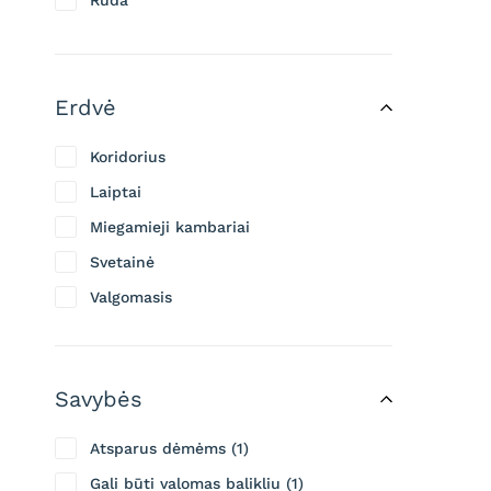
Ruda
Rusva
Tamsiai ruda
Erdvė
Koridorius
Laiptai
Miegamieji kambariai
Svetainė
Valgomasis
Savybės
Atsparus dėmėms
1
Gali būti valomas balikliu
1