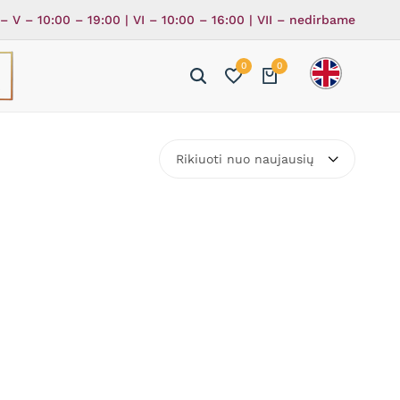
 – V – 10:00 – 19:00 | VI – 10:00 – 16:00 | VII – nedirbame
0
0
ė
ka
Rikiuoti nuo naujausių