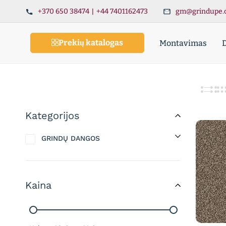
+370 650 38474
|
+44 7401162473
gm@grindupe.
Prekių katalogas
Montavimas
Kategorijos
GRINDŲ DANGOS
Kaina