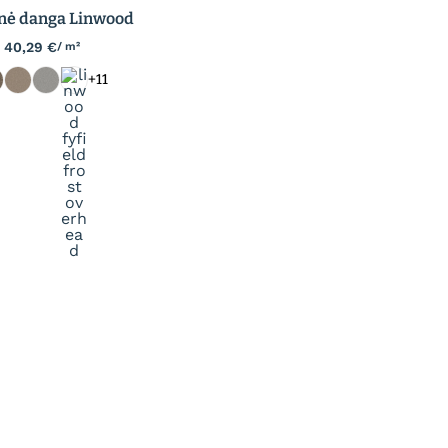
inė danga Linwood
40,29
€
/ m²
+11