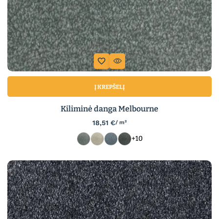
Į KREPŠELĮ
Kiliminė danga Melbourne
18,51
€
/ m²
+10