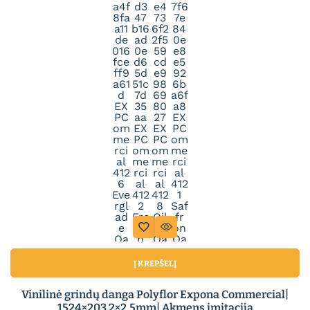
Į KREPŠELĮ
Vinilinė grindų danga Polyflor Expona Commercial|
1524×203.2×2.5mm| Akmens imitacija