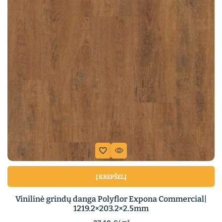
Į KREPŠELĮ
Vinilinė grindų danga Polyflor Expona Commercial|
1219.2×203.2×2.5mm