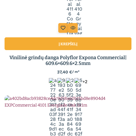
Į KREPŠELĮ
Vinilinė grindų danga Polyflor Expona Commercial|
609.6×609.6×2.5mm
37,40
€
/ m²
+2