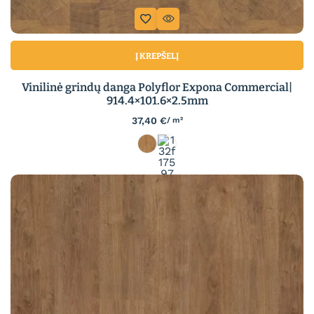
Į KREPŠELĮ
Vinilinė grindų danga Polyflor Expona Commercial|
914.4×101.6×2.5mm
37,40
€
/ m²