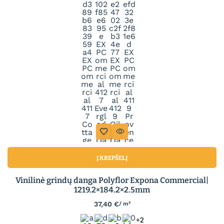
Į KREPŠELĮ
Vinilinė grindų danga Polyflor Expona Commercial|
1219.2×184.2×2.5mm
37,40
€
/ m²
+2