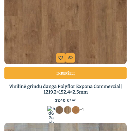
Į KREPŠELĮ
Vinilinė grindų danga Polyflor Expona Commercial|
1219.2×152.4×2.5mm
37,40
€
/ m²
+1