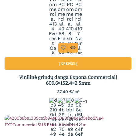
Į KREPŠELĮ
Vinilinė grindų danga Expona Commercial|
609.6×152.4×2.5mm
37,40
€
/ m²
+1