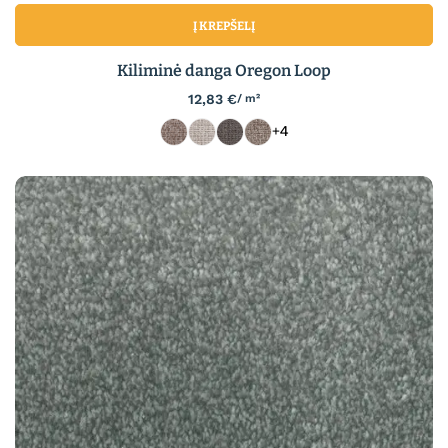
Į KREPŠELĮ
Kiliminė danga Oregon Loop
12,83
€
/ m²
+4