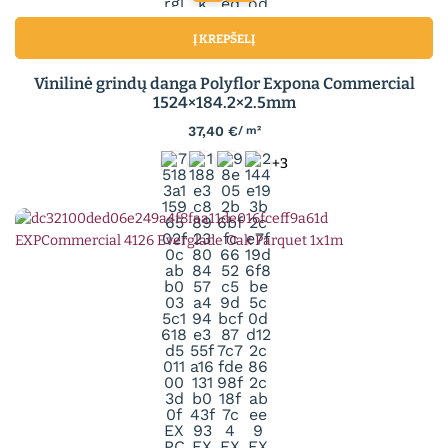
Į KREPŠELĮ
Vinilinė grindų danga Polyflor Expona Commercial
1524×184.2×2.5mm
37,40
€
/ m²
+3