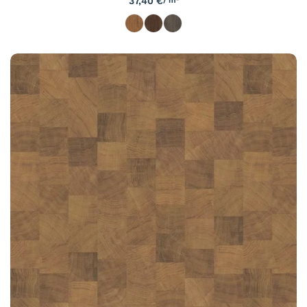
37,40
€
/ m²