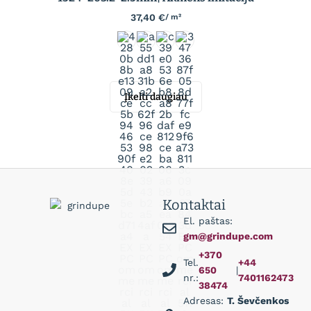
37,40
€
/ m²
Įkelti daugiau
Kontaktai
El. paštas:
gm@grindupe.com
+370
Tel.
+44
650
|
nr.:
7401162473
38474
Adresas:
T. Ševčenkos