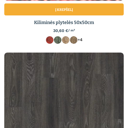
Į KREPŠELĮ
Kiliminės plytelės 50x50cm
30,60
€
/ m²
+4