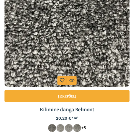
Į KREPŠELĮ
Kiliminė danga Belmont
20,20
€
/ m²
+5