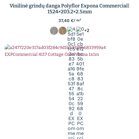
Vinilinė grindų danga Polyflor Expona Commercial|
1524×203.2×2.5mm
37,40
€
/ m²
+2