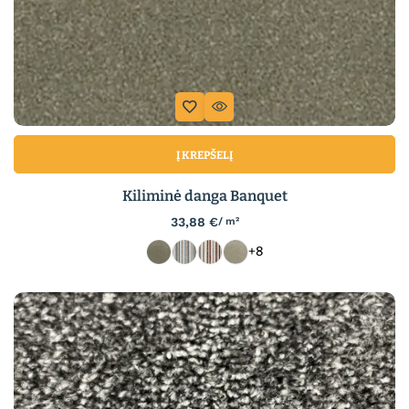
Į KREPŠELĮ
Kiliminė danga Banquet
33,88
€
/ m²
+8