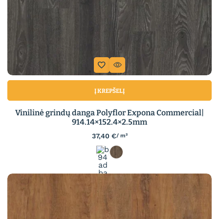
Į KREPŠELĮ
Vinilinė grindų danga Polyflor Expona Commercial|
914.14×152.4×2.5mm
37,40
€
/ m²