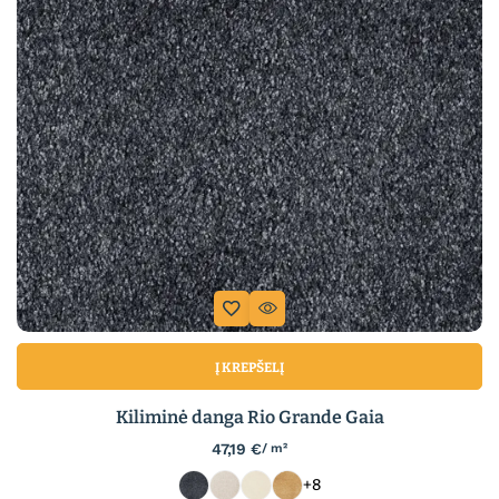
Į KREPŠELĮ
Kiliminė danga Rio Grande Gaia
47,19
€
/ m²
+8