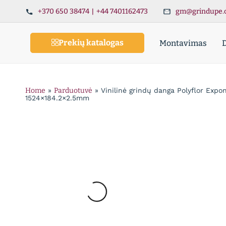
+370 650 38474
|
+44 7401162473
gm@grindupe.
Prekių katalogas
Montavimas
Home
»
Parduotuvė
»
Vinilinė grindų danga Polyflor Exp
1524×184.2×2.5mm