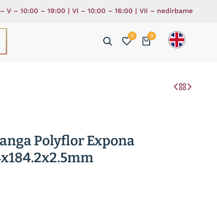
 – V – 10:00 – 19:00 | VI – 10:00 – 16:00 | VII – nedirbame
0
0
ė
ka
danga Polyflor Expona
4x184.2x2.5mm