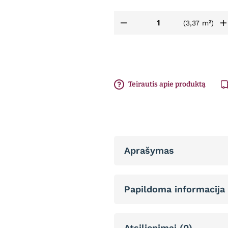
(3,37 m²)
Teirautis apie produktą
Aprašymas
Papildoma informacija
Atsiliepimai (0)