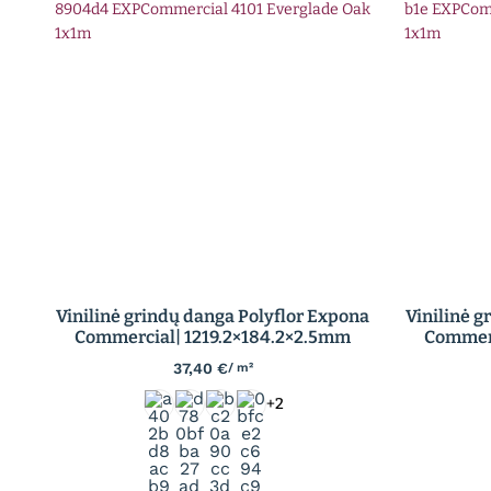
Vinilinė grindų danga Polyflor Expona
Vinilinė g
Commercial| 1219.2×184.2×2.5mm
Commerc
37,40
€
/ m²
+2