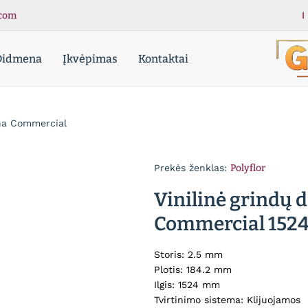
com
I
Didmena
Įkvėpimas
Kontaktai
Grindup
Grindų
dangos
-
Kokybiš
ona Commercial
grindų
danga
Prekės ženklas:
Polyflor
Vinilinė grindų 
Commercial 152
Storis: 2.5 mm
Plotis: 184.2 mm
Ilgis: 1524 mm
Tvirtinimo sistema: Klijuojamos