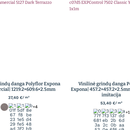
rindų danga Polyflor Expona
Vinilinė grindų danga P
ial| 1219.2×609.6×2.5mm
Expona| 457.2×457.2×2.5
imitacija
37,40
€
/ m²
53,40
€
/ m²
+4
+1