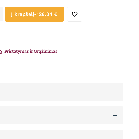
Į krepšelį
-
126,04 €
Pristatymas ir Grąžinimas