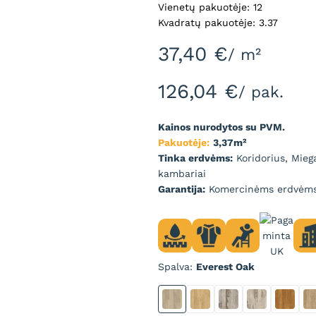
Vienetų pakuotėje: 12
Kvadratų pakuotėje: 3.37
37,40
€
/ m²
126,04
€
/ pak.
Kainos nurodytos su PVM.
Pakuotėje:
3,37m²
Tinka erdvėms:
Koridorius, Miega
kambariai
Garantija:
Komercinėms erdvėms 
Spalva
Everest Oak
Everest Oak
French Vanilla Oak
Grey Barnwood
Natural Ba
Saffro