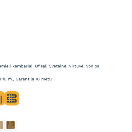
mieji kambariai, Ofisai, Svetainė, Virtuvė, Vonios
10 m., Garantija 10 metų
rnwood
n Oak
Shoreline Oak
Wild Orchard Oak