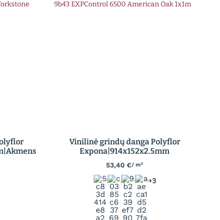
olyflor
Vinilinė grindų danga Polyflor
mm|Akmens
Expona|914x152x2.5mm
53,40
€
/ m²
+3