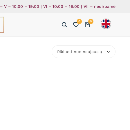
 – V – 10:00 – 19:00 | VI – 10:00 – 16:00 | VII – nedirbame
0
0
ė
ka
Rikiuoti nuo naujausių