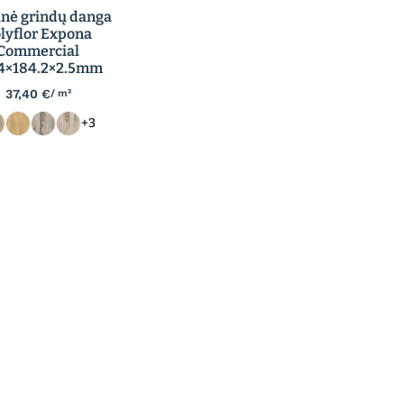
inė grindų danga
lyflor Expona
Commercial
4×184.2×2.5mm
37,40
€
/ m²
+3