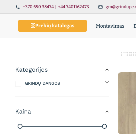
+370 650 38474
|
+44 7401162473
gm@grindupe.
Prekių katalogas
Montavimas
Kategorijos
GRINDŲ DANGOS
Kaina