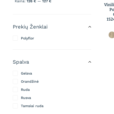
Kaina:
126 €
—
127 €
Vinil
Po
152
Prekių Ženklai
Polyflor
Spalva
Gelsva
Orandžinė
Ruda
Rusva
Tamsiai ruda