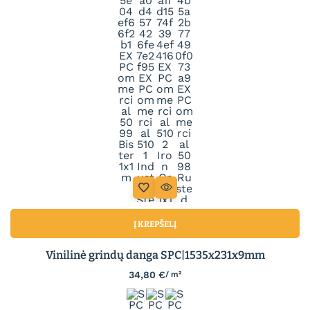
Į KREPŠELĮ
Vinilinė grindų danga SPC|1535x231x9mm
34,80
€
/ m²