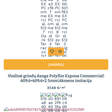
Į KREPŠELĮ
Vinilinė grindų danga Polyflor Expona Commercial|
609.6×609.6×2.5mm|Akmens imitacija
37,40
€
/ m²
+3