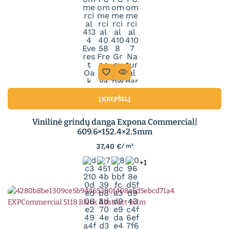
Į KREPŠELĮ
Vinilinė grindų danga Expona Commercial|
609.6×152.4×2.5mm
37,40
€
/ m²
+1