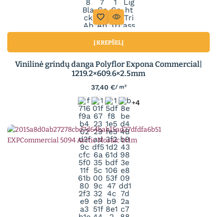
Į KREPŠELĮ
Vinilinė grindų danga Polyflor Expona Commercial|
1219.2×609.6×2.5mm
37,40
€
/ m²
+4