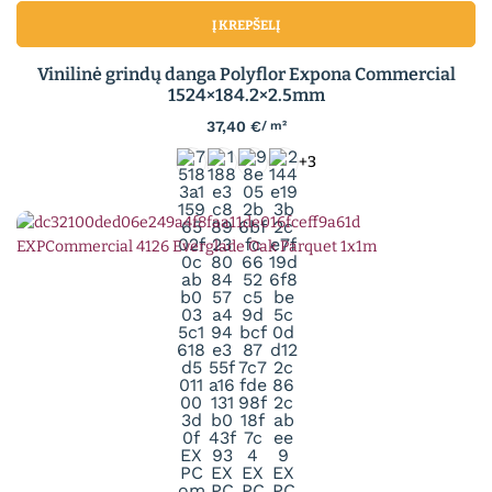
Į KREPŠELĮ
Vinilinė grindų danga Polyflor Expona Commercial
1524×184.2×2.5mm
37,40
€
/ m²
+3