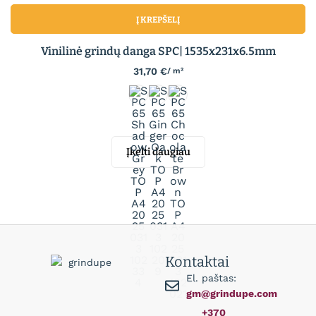
Į KREPŠELĮ
Vinilinė grindų danga SPC| 1535x231x6.5mm
31,70
€
/ m²
Įkelti daugiau
Kontaktai
El. paštas:
gm@grindupe.com
+370