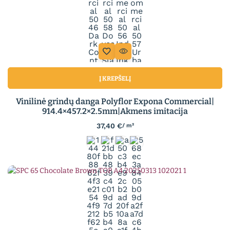
Į KREPŠELĮ
Vinilinė grindų danga Polyflor Expona Commercial|
914.4×457.2×2.5mm|Akmens imitacija
37,40
€
/ m²