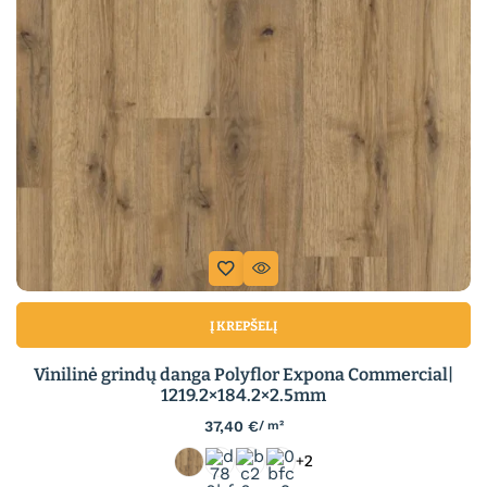
Į KREPŠELĮ
Vinilinė grindų danga Polyflor Expona Commercial|
1219.2×184.2×2.5mm
37,40
€
/ m²
+2