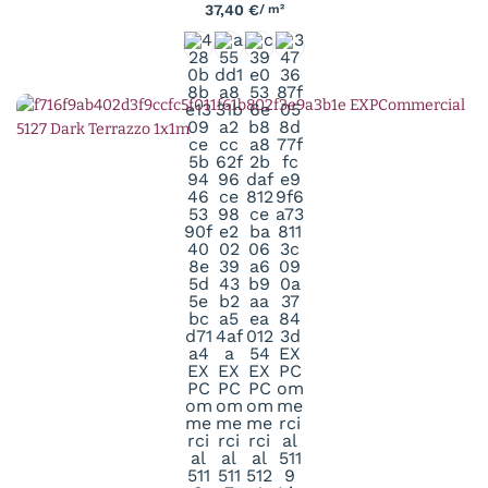
37,40
€
/ m²