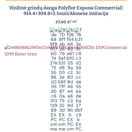
Vinilinė grindų danga Polyflor Expona Commercial|
914.4×304.8×2.5mm|Akmens imitacija
37,40
€
/ m²