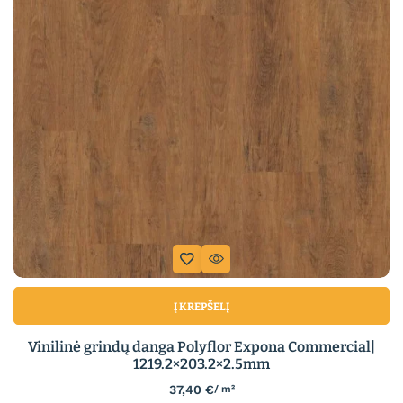
Į KREPŠELĮ
Vinilinė grindų danga Polyflor Expona Commercial|
1219.2×203.2×2.5mm
37,40
€
/ m²