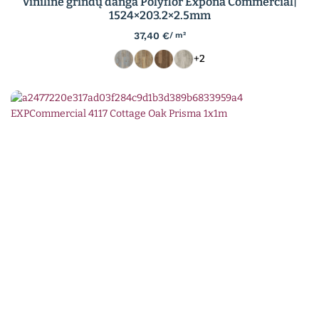
Vinilinė grindų danga Polyflor Expona Commercial|
1524×203.2×2.5mm
37,40
€
/ m²
+2