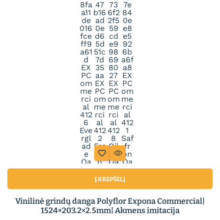
Į KREPŠELĮ
Vinilinė grindų danga Polyflor Expona Commercial|
1524×203.2×2.5mm| Akmens imitacija