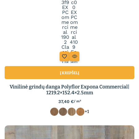
Į KREPŠELĮ
Vinilinė grindų danga Polyflor Expona Commercial|
1219.2×152.4×2.5mm
37,40
€
/ m²
+1