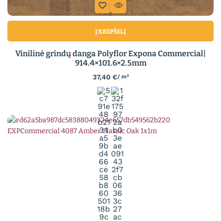
Į KREPŠELĮ
Vinilinė grindų danga Polyflor Expona Commercial|
914.4×101.6×2.5mm
37,40
€
/ m²