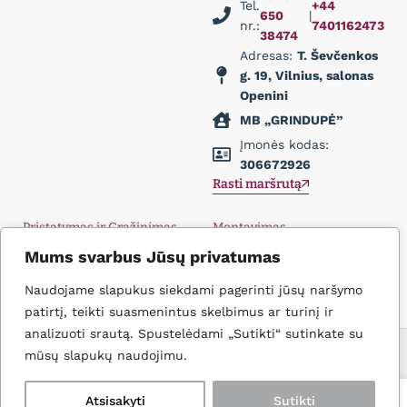
Tel.
+44
650
|
nr.:
7401162473
38474
Adresas:
T. Ševčenkos
g. 19, Vilnius, salonas
Openini
MB „GRINDUPĖ”
Įmonės kodas:
306672926
Rasti maršrutą
Pristatymas ir Grąžinimas
Montavimas
Privatumo politika
Didmena
Mums svarbus Jūsų privatumas
D.U.K.
Įkvėpimas
Naudojame slapukus siekdami pagerinti jūsų naršymo
Kontaktai
patirtį, teikti suasmenintus skelbimus ar turinį ir
analizuoti srautą. Spustelėdami „Sutikti“ sutinkate su
Filtruoti
Icons create
© 2026 Grindupė. Visos Teisės Saugomos
mūsų slapukų naudojimu.
0
0
Atsisakyti
Sutikti