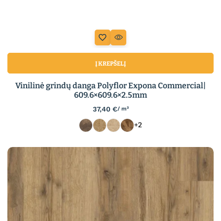
Į KREPŠELĮ
Vinilinė grindų danga Polyflor Expona Commercial|
609.6×609.6×2.5mm
37,40
€
/ m²
+2