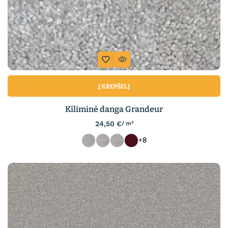
Į KREPŠELĮ
Kiliminė danga Grandeur
24,50
€
/ m²
+8