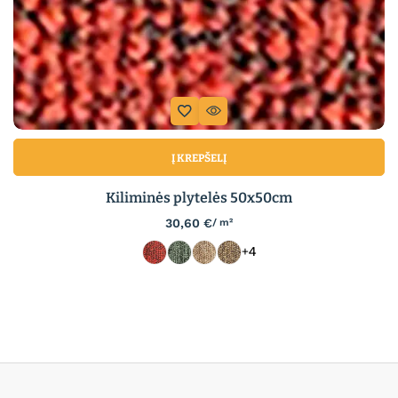
Į KREPŠELĮ
Kiliminės plytelės 50x50cm
30,60
€
/ m²
+4