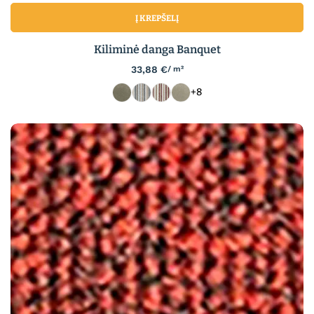
Į KREPŠELĮ
Kiliminė danga Banquet
33,88
€
/ m²
+8