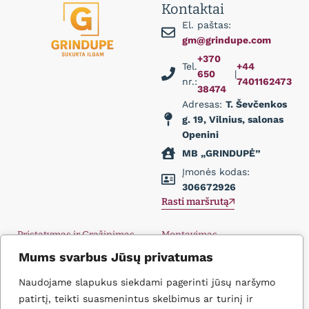
Kontaktai
El. paštas:
gm@grindupe.com
+370
Tel.
+44
650
|
nr.:
7401162473
38474
Adresas:
T. Ševčenkos
g. 19, Vilnius, salonas
Openini
MB „GRINDUPĖ”
Įmonės kodas:
306672926
Rasti maršrutą
Pristatymas ir Grąžinimas
Montavimas
Privatumo politika
Didmena
Mums svarbus Jūsų privatumas
D.U.K.
Įkvėpimas
Naudojame slapukus siekdami pagerinti jūsų naršymo
Kontaktai
patirtį, teikti suasmenintus skelbimus ar turinį ir