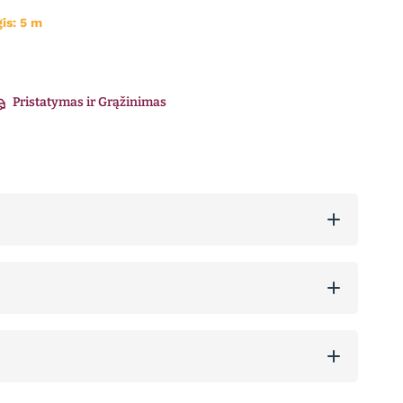
gis:
5
m
Pristatymas ir Grąžinimas