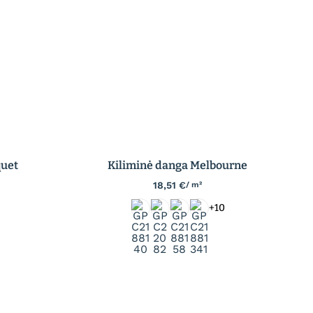
quet
Kiliminė danga Melbourne
18,51
€
/ m²
+10