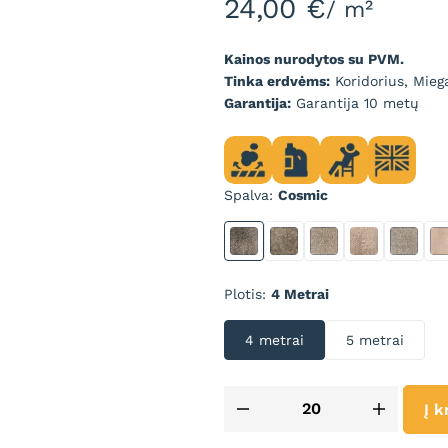
24,00
€
/ m²
Kainos nurodytos su PVM.
Tinka erdvėms:
Koridorius, Mieg
Garantija:
Garantija 10 metų
Spalva
Cosmic
Cosmic
DECEDANT
Egyptian
Fondant
Garde
Plotis
4 Metrai
4 metrai
5 metrai
Į k