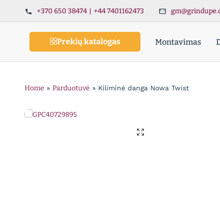
+370 650 38474
|
+44 7401162473
gm@grindupe.
Prekių katalogas
Montavimas
Home
»
Parduotuvė
»
Kiliminė danga Nowa Twist