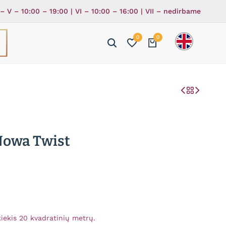
 – V – 10:00 – 19:00 | VI – 10:00 – 16:00 | VII – nedirbame
0
0
ė
ka
Nowa Twist
iekis 20 kvadratinių metrų.