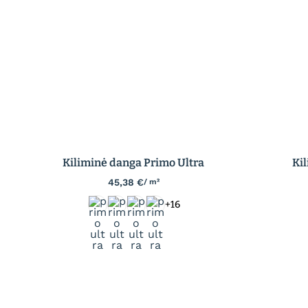
Kiliminė danga Primo Ultra
Ki
45,38
€
/ m²
+16