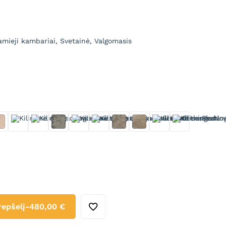
amieji kambariai, Svetainė, Valgomasis
nia
Hessian
Java
Moon Shimmer
Nordic Sky
Obsession
Pearl
Quartz
Rock Salt
Sorbet
Taupe
repšelį
-
480,00 €