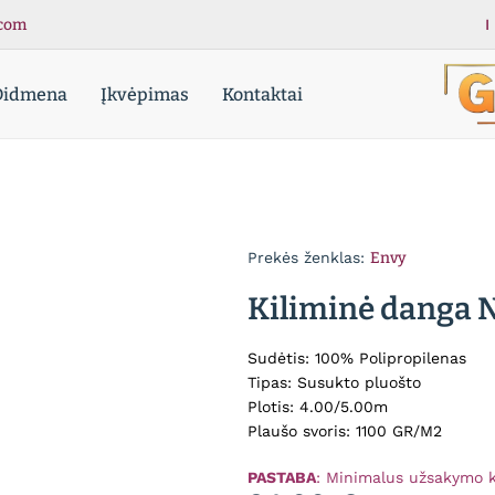
com
I
Didmena
Įkvėpimas
Kontaktai
Grindup
Grindų
dangos
-
Kokybiš
grindų
danga
Prekės ženklas:
Envy
Kiliminė danga 
Sudėtis: 100% Polipropilenas
Tipas: Susukto pluošto
Plotis: 4.00/5.00m
Plaušo svoris: 1100 GR/M2
PASTABA
: Minimalus užsakymo k