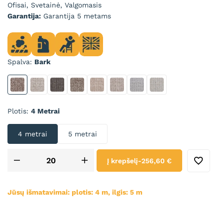
Ofisai, Svetainė, Valgomasis
Garantija:
Garantija 5 metams
Spalva
Bark
Bark
Beige
Charcoal
Chestnut
Fawn
Latte
Pebble
Stone
Plotis
4 Metrai
4 metrai
5 metrai
Į krepšelį
-
256,60 €
Jūsų išmatavimai: plotis:
4
m, ilgis:
5
m