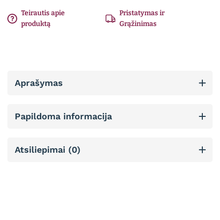
Teirautis apie
Pristatymas ir
produktą
Grąžinimas
Aprašymas
Papildoma informacija
Atsiliepimai (0)