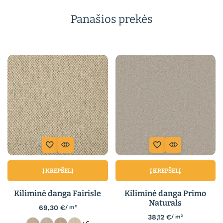
Panašios prekės
Į KREPŠELĮ
Į KREPŠELĮ
Kiliminė danga Fairisle
Kiliminė danga Primo
Naturals
69,30
€
/ m²
38,12
€
/ m²