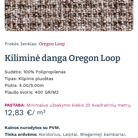
Prekės ženklas:
Oregon Loop
Kiliminė danga Oregon Loop
Sudėtis: 100% Polipropilenas
Tipas: Kilpinis pluoštas
Plotis: 4.00/5.00m
Plaušo svoris: 400 GR/M2
PASTABA
: Minimalus užsakymo kiekis 20 kvadratinių metrų.
12,83
€
/ m²
Kainos nurodytos su PVM.
Tinka erdvėms:
Koridorius, Laiptai, Miegamieji kambariai,