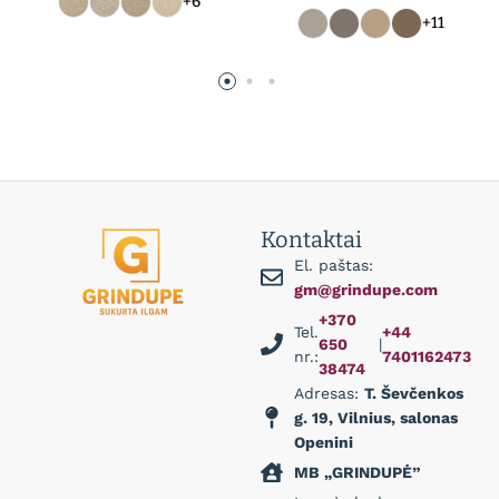
+6
+11
Kontaktai
El. paštas:
gm@grindupe.com
+370
Tel.
+44
650
|
nr.:
7401162473
38474
Adresas:
T. Ševčenkos
g. 19, Vilnius, salonas
Openini
MB „GRINDUPĖ”