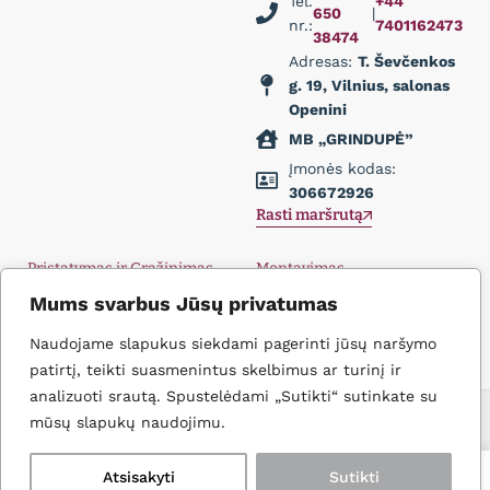
Tel.
+44
650
|
nr.:
7401162473
38474
Adresas:
T. Ševčenkos
g. 19, Vilnius, salonas
Openini
MB „GRINDUPĖ”
Įmonės kodas:
306672926
Rasti maršrutą
Pristatymas ir Grąžinimas
Montavimas
Privatumo politika
Didmena
Mums svarbus Jūsų privatumas
D.U.K.
Įkvėpimas
Kontaktai
Naudojame slapukus siekdami pagerinti jūsų naršymo
patirtį, teikti suasmenintus skelbimus ar turinį ir
analizuoti srautą. Spustelėdami „Sutikti“ sutinkate su
Icons create
© 2026 Grindupė. Visos Teisės Saugomos
mūsų slapukų naudojimu.
0
0
Atsisakyti
Sutikti