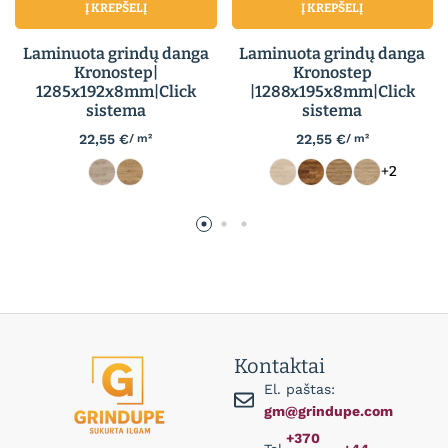
Į KREPŠELĮ
Į KREPŠELĮ
Laminuota grindų danga
Laminuota grindų danga
Kronostep|
Kronostep
1285x192x8mm|Click
|1288x195x8mm|Click
sistema
sistema
22,55
€
22,55
€
/ m²
/ m²
+2
Kontaktai
El. paštas:
gm@grindupe.com
+370