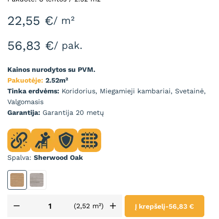
22,55
€
/ m²
56,83
€
/ pak.
Kainos nurodytos su PVM.
Pakuotėje:
2.52m²
Tinka erdvėms:
Koridorius, Miegamieji kambariai, Svetainė,
Valgomasis
Garantija:
Garantija 20 metų
Spalva
Sherwood Oak
Sherwood Oak
Tanganika
(2,52 m²)
Į krepšelį
-
56,83 €