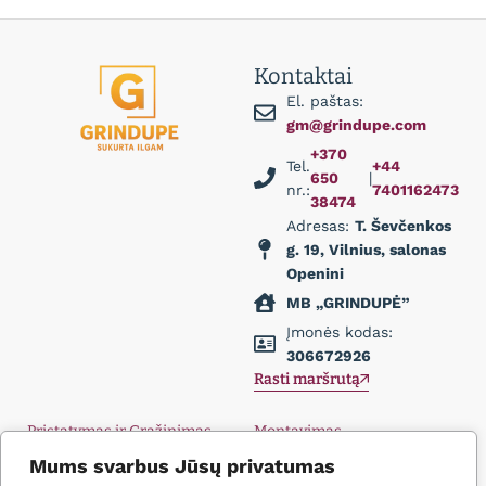
Kontaktai
El. paštas:
gm@grindupe.com
+370
Tel.
+44
650
|
nr.:
7401162473
38474
Adresas:
T. Ševčenkos
g. 19, Vilnius, salonas
Openini
MB „GRINDUPĖ”
Įmonės kodas:
306672926
Rasti maršrutą
Pristatymas ir Grąžinimas
Montavimas
Privatumo politika
Didmena
Mums svarbus Jūsų privatumas
D.U.K.
Įkvėpimas