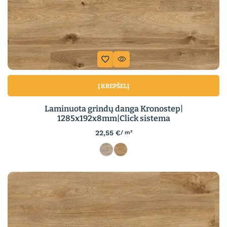
Į KREPŠELĮ
Laminuota grindų danga Kronostep|
1285x192x8mm|Click sistema
22,55
€
/ m²