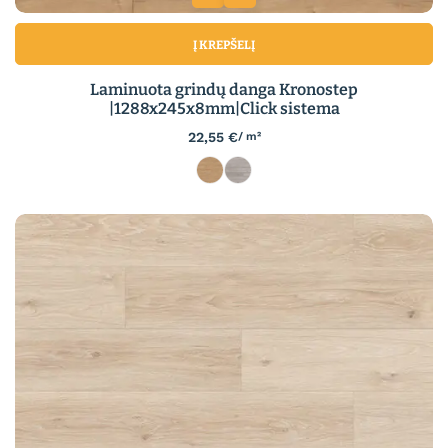
Į KREPŠELĮ
Laminuota grindų danga Kronostep
|1288x245x8mm|Click sistema
22,55
€
/ m²