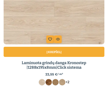
Į KREPŠELĮ
Laminuota grindų danga Kronostep
|1288x195x8mm|Click sistema
22,55
€
/ m²
+2