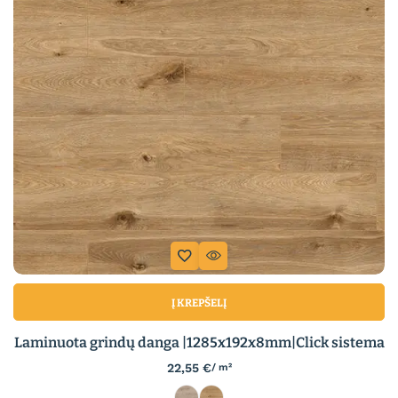
Į KREPŠELĮ
Laminuota grindų danga |1285x192x8mm|Click sistema
22,55
€
/ m²